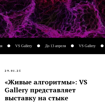
VS Gallery
До 13 апреля
VS Gallery
Д
29.01.25
«Живые алгоритмы»: VS
Gallery представляет
выставку на стыке