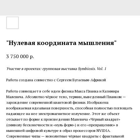
"Нулевая координата мышления"
3 750 000
р.
Участие в проектах: групповая выставка Symbiosis. Vol. 1
Работа создана совместно с Сергеем Бугаевым-Африкой
Работа совмещает в себе идеи физика Макса Планка и Казимира
Малевича. Абсолютно чёрное тело, термин, выведенный Планком —
зарождение современной квантовой физики. Изображена
воображаемая идеальная поверхность, способная полностью поглощать
падающее на нее электромагнитное излучение. Этот же объект
отсылает по форме к произведению Малевича «Чёрный квадрат»
(символу бесконечности и «нуль форм») и его «превращению» в
нынешней цифровой культуре в образ процессоров NVIDIA.
Современные чипы — монолитные чёрные квадраты с фрактальной