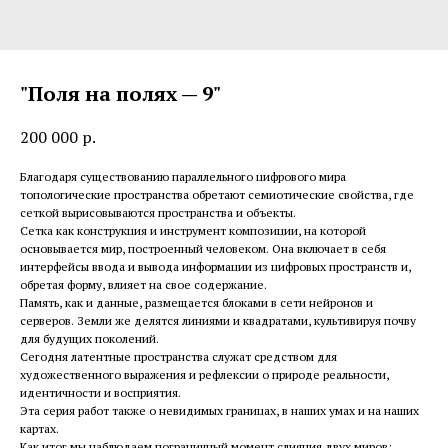
"Поля на полях — 9"
200 000
р.
Благодаря существованию параллельного цифрового мира
топологические пространства обретают семиотические свойства, где
сеткой вырисовываются пространства и объекты.
Сетка как конструкция и инструмент композиции, на которой
основывается мир, построенный человеком. Она включает в себя
интерфейсы ввода и вывода информации из цифровых пространств и,
обретая форму, влияет на свое содержание.
Память, как и данные, размещается блоками в сети нейронов и
серверов. Земли же делятся линиями и квадратами, культивируя почву
для будущих поколений.
Сегодня латентные пространства служат средством для
художественного выражения и рефлексии о природе реальности,
идентичности и восприятия.
Эта серия работ также о невидимых границах, в наших умах и на наших
картах.
Как итог мы наблюдаем пограничный момент слияния двух миров: