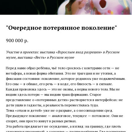
"Очередное потерянное поколение"
900 000
р.
Участие в проектах: выставка «Взрослым вход разрешен» в Русском
музее, выставка «Весть» в Русском музее
Перед нами образ ребёнка, чьё тело срослось с контурами сети — не
метафора, а новая форма обитания. Это не трагедия и не утопия, а
фиксация состояния: поколение, которое родилось уже подключённым.
Его сны — в облаке, его речь — в коде, его близость — в сигнале.
Каждая проволока здесь — это не оковы, а нервы нового тела. Мы не
видим здесь потери — мы видим трансформацию. Старое
представление о «потерянных детях» растворяется в интерфейсах: не
дети ушли в гаджеты, а реальность переместилась туда.
Тема «отцов и детей» уже не о разрыве, а о несовпадении сред.
Предыдущее поколение — аналоговое, текущее — потоковое. Они не
спорят, они просто живут в разных ритмах.
Эта работа предлагает не осуждение, а взгляд: на границу, где плоть
становится прозрачной, а сознание — распределённым. Где воспитание