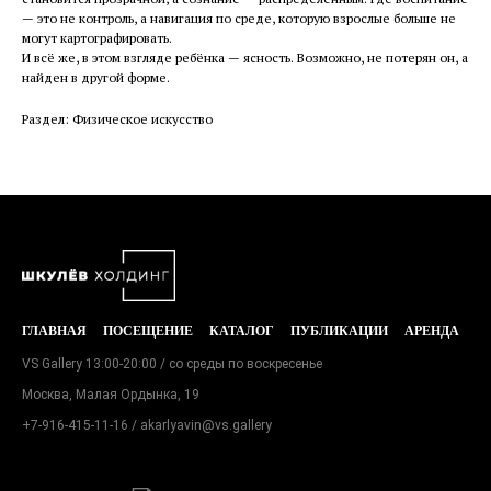
— это не контроль, а навигация по среде, которую взрослые больше не
могут картографировать.
И всё же, в этом взгляде ребёнка — ясность. Возможно, не потерян он, а
найден в другой форме.
Раздел: Физическое искусство
ГЛАВНАЯ
ПОСЕЩЕНИЕ
КАТАЛОГ
ПУБЛИКАЦИИ
АРЕНДА
VS Gallery 13:00-20:00 / со среды по воскресенье
Москва, Малая Ордынка, 19
+7-916-415-11-16
/ akarlyavin@vs.gallery