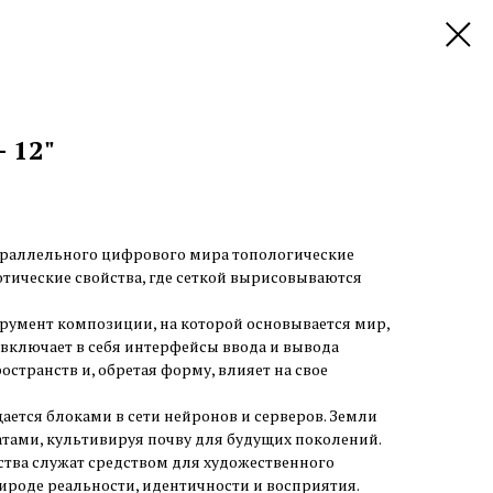
 12"
араллельного цифрового мира топологические
тические свойства, где сеткой вырисовываются
трумент композиции, на которой основывается мир,
включает в себя интерфейсы ввода и вывода
транств и, обретая форму, влияет на свое
щается блоками в сети нейронов и серверов. Земли
тами, культивируя почву для будущих поколений.
ства служат средством для художественного
ироде реальности, идентичности и восприятия.