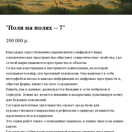
"Поля на полях — 7"
200 000
р.
Благодаря существованию параллельного цифрового мира
топологические пространства обретают семиотические свойства, где
сеткой вырисовываются пространства и объекты.
Сетка как конструкция и инструмент композиции, на которой
основывается мир, построенный человеком. Она включает в себя
интерфейсы ввода и вывода информации из цифровых пространств и,
обретая форму, влияет на свое содержание.
Память, как и данные, размещается блоками в сети нейронов и
серверов. Земли же делятся линиями и квадратами, культивируя почву
для будущих поколений.
Сегодня латентные пространства служат средством для
художественного выражения и рефлексии о природе реальности,
идентичности и восприятия.
Эта серия работ также о невидимых границах, в наших умах и на наших
картах.
Как итог мы наблюдаем пограничный момент слияния двух миров: