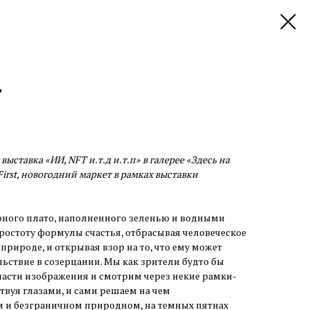
"
выставка «ИИ, NFT и.т.д и.т.п» в галерее «Здесь на
First, новогодний маркет в рамках выставки
ного плато, наполненного зеленью и водными
ростоту формулы счастья, отбрасывая человеческое
 природе, и открывая взор на то, что ему может
ьствие в созерцании. Мы как зрители будто бы
части изображения и смотрим через некие рамки-
твуя глазами, и сами решаем на чем
м и безграничном природном, на темных пятнах