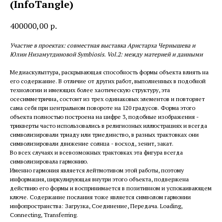
(InfoTangle)
400000,00
р.
Участие в проектах: совместная выставка Аристарха Чернышева и
Юлии Низамутдиновой Symbiosis. Vol.2: между материей и данными
Медиаскульптура, раскрывающая способность формы объекта влиять на
его содержание. В отличие от других работ, выполненных в подобной
технологии и имеющих более хаотическую структуру, эта
осесимметрична, состоит из трех одинаковых элементов и повторяет
сама себя при центральном повороте на 120 градусов. Форма этого
объекта полностью построена на цифре 3, подобные изображения -
трикверты часто использовались в религиозных иллюстрациях и всегда
символизировали триаду или триединство, в разных трактовках они
символизировали движение солнца - восход, зенит, закат.
Во всех случаях и всевозможных трактовках эта фигура всегда
символизировала гармонию.
Именно гармония является лейтмотивом этой работы, поэтому
информация, циркулирующая внутри этого объекта, подвержена
действию его формы и воспринимается в позитивном и успокаивающем
ключе. Содержание послания тоже является символом гармонии
инфопространства: Загрузка, Соединение, Передача. Loading,
Connecting, Transferring.