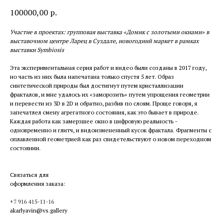
100000,00
р.
Участие в проектах: групповая выставка «Домик с золотыми окнами» в
выставочном центре Ларец в Суздале, новогодний маркет в рамках
выставки Symbiosis
Эта экспериментальная серия работ и видео были созданы в 2017 году,
но часть из них была напечатана только спустя 5 лет. Образ
синтетической природы был достигнут путем кристаллизации
фракталов, и мне удалось их «заморозить» путем упрощения геометрии
и перевести из 3D в 2D и обратно, разбив по слоям. Проще говоря, я
запечатлел смену агрегатного состояния, как это бывает в природе.
Каждая работа как замерзшее окно в цифровую реальность -
одновременно и глитч, и видоизмененный кусок фрактала. Фрагменты с
оплавленной геометрией как раз свидетельствуют о новом переходном
состоянии.
Связаться для
оформления заказа:
+7 916 415-11-16
akarlyavin@vs.gallery