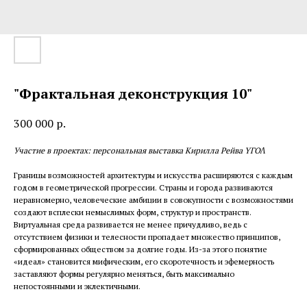
"Фрактальная деконструкция 10"
300 000
р.
Участие в проектах: персональная выставка Кирилла Рейва YГОΛ
Границы возможностей архитектуры и искусства расширяются с каждым
годом в геометрической прогрессии. Страны и города развиваются
неравномерно, человеческие амбиции в совокупности с возможностями
создают всплески немыслимых форм, структур и пространств.
Виртуальная среда развивается не менее причудливо, ведь с
отсутствием физики и телесности пропадает множество принципов,
сформированных обществом за долгие годы. Из-за этого понятие
«идеал» становится мифическим, его скоротечность и эфемерность
заставляют формы регулярно меняться, быть максимально
непостоянными и эклектичными.