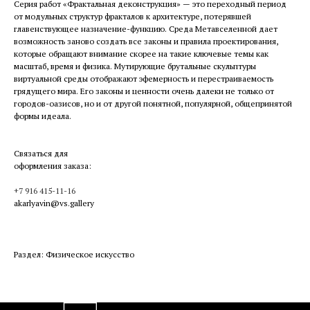
Серия работ «Фрактальная деконструкция» — это переходный период
от модульных структур фракталов к архитектуре, потерявшей
главенствующее назначение-функцию. Среда Метавселенной дает
возможность заново создать все законы и правила проектирования,
которые обращают внимание скорее на такие ключевые темы как
масштаб, время и физика. Мутирующие брутальные скульптуры
виртуальной среды отображают эфемерность и перестраиваемость
грядущего мира. Его законы и ценности очень далеки не только от
городов-оазисов, но и от другой понятной, популярной, общепринятой
формы идеала.
Связаться для
оформления заказа:
+7 916 415-11-16
akarlyavin@vs.gallery
Раздел: Физическое искусство