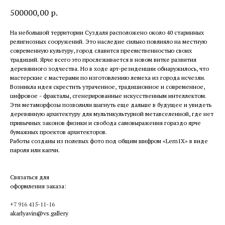
500000,00
р.
На небольшой территории Суздаля расположено около 40 старинных
религиозных сооружений. Это наследие сильно повлияло на местную
современную культуру, город славится преемственностью своих
традиций. Ярче всего это прослеживается в новом витке развития
деревянного зодчества. Но в ходе арт-резиденции обнаружилось, что
мастерские с мастерами по изготовлению лемеха из города исчезли.
Возникла идея скрестить утраченное, традиционное и современное,
цифровое - фракталы, сгенерированные искусственным интеллектом.
Эти метаморфозы позволили шагнуть еще дальше в будущее и увидеть
деревянную архитектуру для мультикультурной метавселенной, где нет
привычных законов физики и свобода самовыражения гораздо ярче
бумажных проектов архитекторов.
Работы созданы из полевых фото под общим шифром «Lem1X» в виде
пароля или капчи.
Связаться для
оформления заказа:
+7 916 415-11-16
akarlyavin@vs.gallery