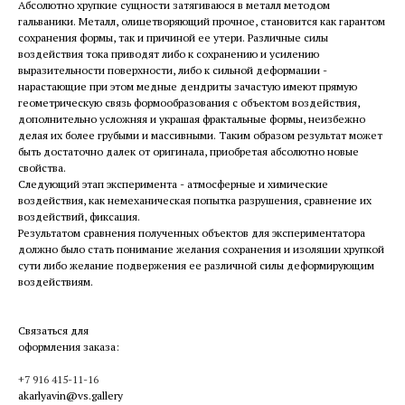
Абсолютно хрупкие сущности затягиваюся в металл методом
гальваники. Металл, олицетворяющий прочное, становится как гарантом
сохранения формы, так и причиной ее утери. Различные силы
воздействия тока приводят либо к сохранению и усилению
выразительности поверхности, либо к сильной деформации -
нарастающие при этом медные дендриты зачастую имеют прямую
геометрическую связь формообразования с объектом воздействия,
дополнительно усложняя и украшая фрактальные формы, неизбежно
делая их более грубыми и массивными. Таким образом результат может
быть достаточно далек от оригинала, приобретая абсолютно новые
свойства.
Следующий этап эксперимента - атмосферные и химические
воздействия, как немеханическая попытка разрушения, сравнение их
воздействий, фиксация.
Результатом сравнения полученных объектов для экспериментатора
должно было стать понимание желания сохранения и изоляции хрупкой
сути либо желание подвержения ее различной силы деформирующим
воздействиям.
Связаться для
оформления заказа:
+7 916 415-11-16
akarlyavin@vs.gallery