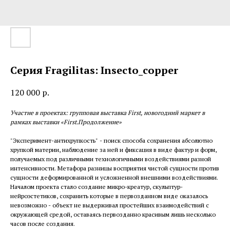
Серия Fragilitas: Insecto_copper
120 000
р.
Участие в проектах: групповая выставка First, новогодний маркет в
рамках выставки «First.Продолжение»
"Эксперимент-антихрупкость" - поиск способа сохранения абсолютно
хрупкой материи, наблюдение за ней и фиксация в виде фактур и форм,
получаемых под различными технологичными воздействиями разной
интенсивности. Метафора разницы восприятия чистой сущности против
сущности деформированной и усложненной внешними воздействиями.
Началом проекта стало создание микро-креатур, скульптур-
нейроэстетиков, сохранить которые в первозданном виде оказалось
невозможно - объект не выдерживал простейших взаимодействий с
окружающей средой, оставаясь первозданно красивым лишь несколько
часов после создания.