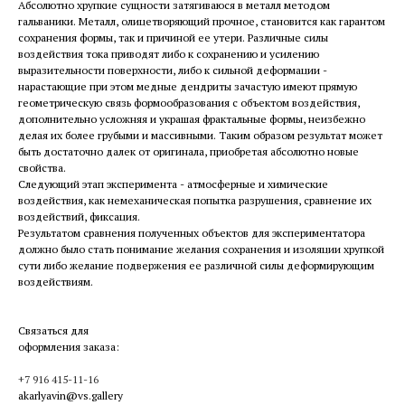
Абсолютно хрупкие сущности затягиваюся в металл методом
гальваники. Металл, олицетворяющий прочное, становится как гарантом
сохранения формы, так и причиной ее утери. Различные силы
воздействия тока приводят либо к сохранению и усилению
выразительности поверхности, либо к сильной деформации -
нарастающие при этом медные дендриты зачастую имеют прямую
геометрическую связь формообразования с объектом воздействия,
дополнительно усложняя и украшая фрактальные формы, неизбежно
делая их более грубыми и массивными. Таким образом результат может
быть достаточно далек от оригинала, приобретая абсолютно новые
свойства.
Следующий этап эксперимента - атмосферные и химические
воздействия, как немеханическая попытка разрушения, сравнение их
воздействий, фиксация.
Результатом сравнения полученных объектов для экспериментатора
должно было стать понимание желания сохранения и изоляции хрупкой
сути либо желание подвержения ее различной силы деформирующим
воздействиям.
Связаться для
оформления заказа:
+7 916 415-11-16
akarlyavin@vs.gallery