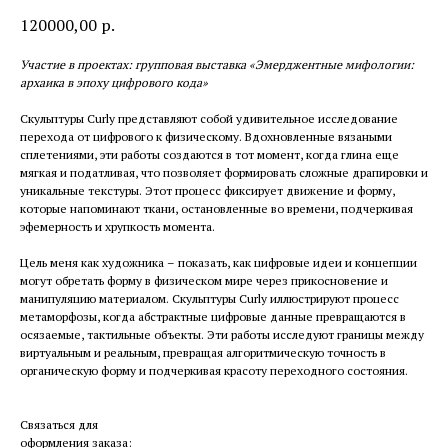
120000,00
р.
Участие в проектах: групповая выставка «Эмерджентные мифологии:
архаика в эпоху цифрового кода»
Скульптуры Curly представляют собой удивительное исследование
перехода от цифрового к физическому. Вдохновленные вязаными
сплетениями, эти работы создаются в тот момент, когда глина еще
мягкая и податливая, что позволяет формировать сложные драпировки и
уникальные текстуры. Этот процесс фиксирует движение и форму,
которые напоминают ткани, остановленные во времени, подчеркивая
эфемерность и хрупкость момента.
Цель меня как художника – показать, как цифровые идеи и концепции
могут обретать форму в физическом мире через прикосновение и
манипуляцию материалом. Скульптуры Curly иллюстрируют процесс
метаморфозы, когда абстрактные цифровые данные превращаются в
осязаемые, тактильные объекты. Эти работы исследуют границы между
виртуальным и реальным, превращая алгоритмическую точность в
органическую форму и подчеркивая красоту переходного состояния.
Связаться для
оформления заказа: